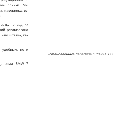
ины спинки. Мы
и, наверняка, вы
.
ветку ног задних
ний реализована
 «по штату», как
л удобным, но и
Установленные передние сиденья. Ви
иденьями
BMW 7