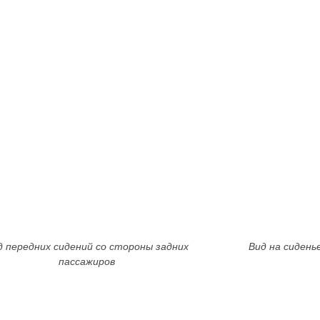
д передних сидений со стороны задних
Вид на сидень
пассажиров