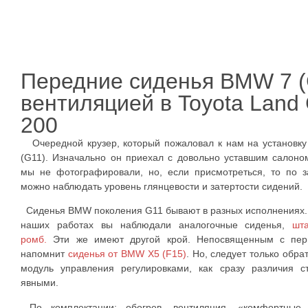
Передние сиденья BMW 7 (
вентиляцией в Toyota Land 
200
Очередной крузер, который пожаловал к нам на установк
(G11). Изначально он приехал с довольно уставшим салоно
мы не фотографировали, но, если присмотреться, то по 
можно наблюдать уровень глянцевости и затертости сидений.
Сиденья BMW поколения G11 бывают в разных исполнениях. 
наших работах вы наблюдали аналогочные сиденья,
шт
ромб.
Эти же имеют другой крой. Непосвященным с перв
напомнит
сиденья от BMW X5 (F15)
. Но, следует только обра
модуль управления регулировками, как сразу различия с
явными
.
По комплектации: обогрев, вентиляция, «комфортные 