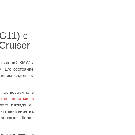
G11) с
Cruiser
у сидений BMW 7
м. Его состояние
задним сиденьям
Так, возможно, в
атно пошитые в
ого взгляда он
тить внимание на
тановятся более
регулировки» с