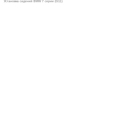
Установка сидений BMW 7 серии (G11)