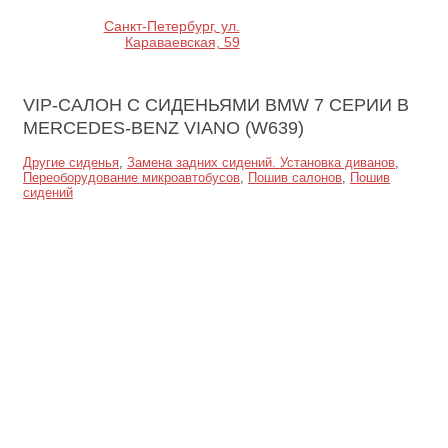
Санкт-Петербург, ул.
Караваевская, 59
VIP-САЛОН С СИДЕНЬЯМИ BMW 7 СЕРИИ
В
MERCEDES-BENZ VIANO (W639)
Другие сиденья
,
Замена задних сидений. Установка диванов
,
Переоборудование микроавтобусов
,
Пошив салонов
,
Пошив
сидений