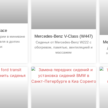
iace
Mercedes-Benz V-Class (W447)
рии в минивэне
еля в долгих
Me
Сиденья от Mercedes-Benz W222 с
ах
обогревом, памятью, вентиляцией и
массажем
г