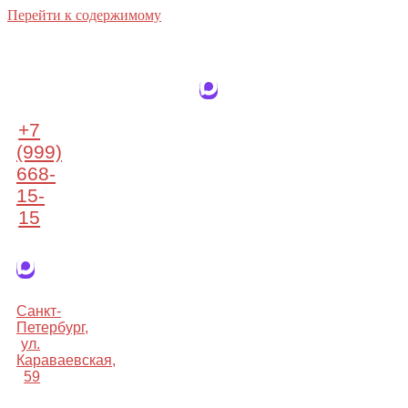
Перейти к содержимому
+7
(999)
668-
15-
15
Санкт-
Петербург,
ул.
Караваевская,
59