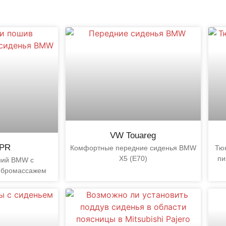
VW Touareg
NPR
Комфортные передние сиденья BMW
Тюн
X5 (E70)
пи
ний BMW с
ибромассажем