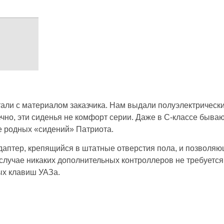
тали с материалом заказчика. Нам выдали полуэлектрическ
чно, эти сиденья не комфорт серии. Даже в C-классе бывают
ше родных «сидений» Патриота.
даптер, крепящийся в штатные отверстия пола, и позволя
случае никаких дополнительных контроллеров не требуется,
ных клавиш УАЗа.